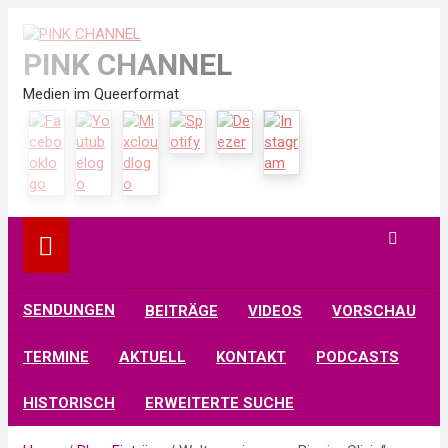
Skip
to
PINK CHANNEL
content
Medien im Queerformat
SENDUNGEN
BEITRÄGE
VIDEOS
VORSCHAU
TERMINE
AKTUELL
KONTAKT
PODCASTS
HISTORISCH
ERWEITERTE SUCHE