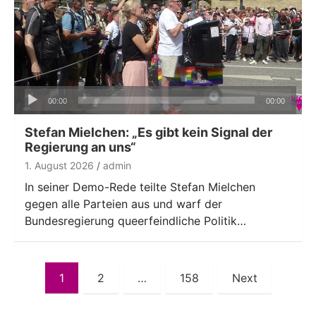
Audio-
00:00
00:00
Player
Stefan Mielchen: „Es gibt kein Signal der
Regierung an uns“
1. August 2026
admin
In seiner Demo-Rede teilte Stefan Mielchen
gegen alle Parteien aus und warf der
Bundesregierung queerfeindliche Politik…
Seitennummerierung
1
2
…
158
Next
der