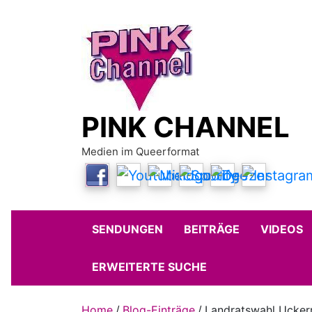
Skip
to
content
PINK CHANNEL
Medien im Queerformat
SENDUNGEN
BEITRÄGE
VIDEOS
ERWEITERTE SUCHE
Home
Blog-Einträge
Landratswahl Uckerm