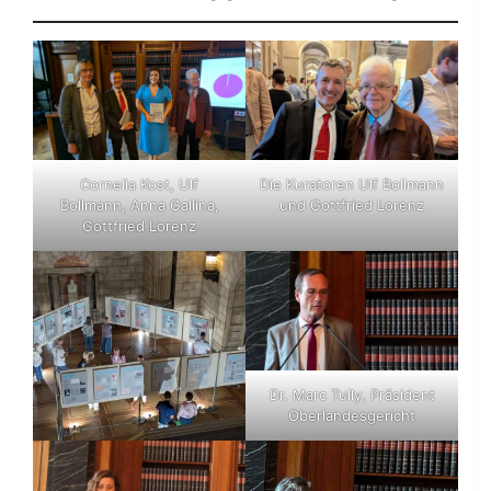
Cornelia Kost, Ulf
Die Kuratoren Ulf Bollmann
Bollmann, Anna Gallina,
und Gottfried Lorenz
Gottfried Lorenz
Dr. Marc Tully, Präsident
Oberlandesgericht