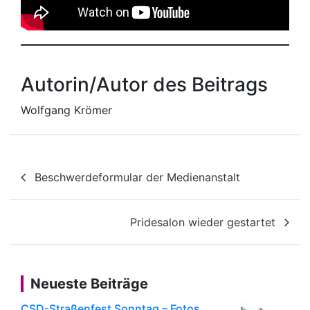
Autorin/Autor des Beitrags
Wolfgang Krömer
Beitragsnavigation
Beschwerdeformular der Medienanstalt
Pridesalon wieder gestartet
Neueste Beiträge
CSD-Straßenfest Sonntag – Fotos