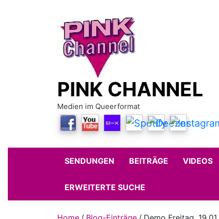
Skip
to
content
PINK CHANNEL
Medien im Queerformat
SENDUNGEN
BEITRÄGE
VIDEOS
ERWEITERTE SUCHE
Home
Blog-Einträge
Demo Freitag, 19.01