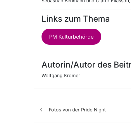
Sebastian Behmann und Ólafur Elíasson,
Links zum Thema
PM Kulturbehörde
Autorin/Autor des Beit
Wolfgang Krömer
Beitragsnavigation
Fotos von der Pride Night