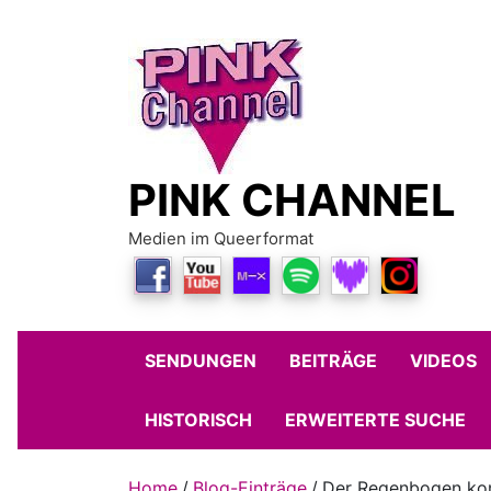
Skip
to
content
PINK CHANNEL
Medien im Queerformat
SENDUNGEN
BEITRÄGE
VIDEOS
HISTORISCH
ERWEITERTE SUCHE
Home
Blog-Einträge
Der Regenbogen komm