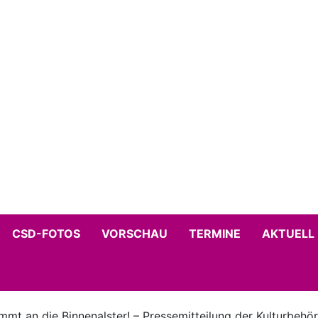
CSD-FOTOS
VORSCHAU
TERMINE
AKTUELL
t an die Binnenalster! – Pressemitteilung der Kulturbehö