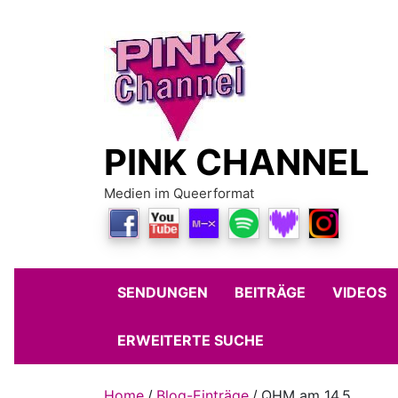
Skip
to
content
PINK CHANNEL
Medien im Queerformat
SENDUNGEN
BEITRÄGE
VIDEOS
ERWEITERTE SUCHE
Home
Blog-Einträge
QHM am 14.5.