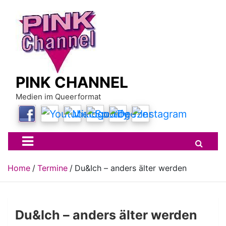
Skip
to
content
PINK CHANNEL
Medien im Queerformat
Home
Termine
Du&Ich – anders älter werden
Du&Ich – anders älter werden