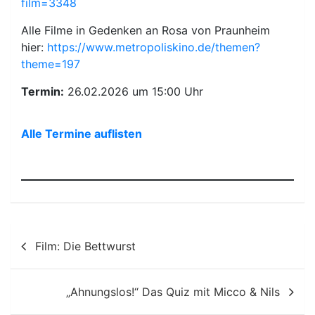
film=3348
Alle Filme in Gedenken an Rosa von Praunheim
hier:
https://www.metropoliskino.de/themen?
theme=197
Termin:
26.02.2026 um 15:00 Uhr
Alle Termine auflisten
Beitragsnavigation
Film: Die Bettwurst
„Ahnungslos!“ Das Quiz mit Micco & Nils