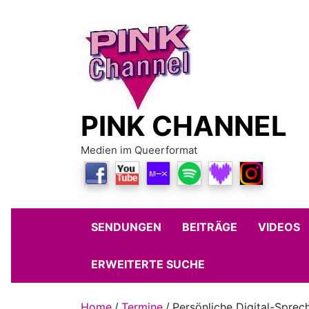
Skip
to
content
PINK CHANNEL
Medien im Queerformat
SENDUNGEN
BEITRÄGE
VIDEOS
ERWEITERTE SUCHE
Home
Termine
Persönliche Digital-Sprec