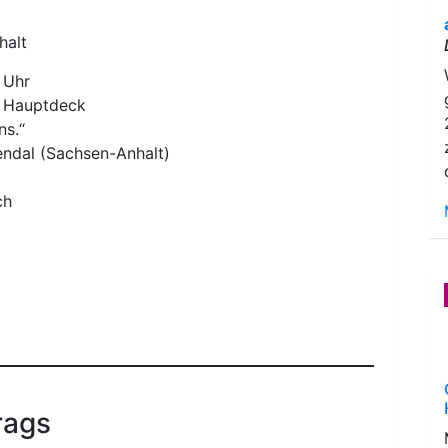
halt
 Uhr
, Hauptdeck
ns.“
endal (Sachsen-Anhalt)
ch
rags