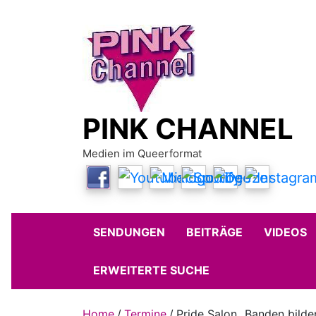
Skip
to
content
PINK CHANNEL
Medien im Queerformat
SENDUNGEN
BEITRÄGE
VIDEOS
ERWEITERTE SUCHE
Home
Termine
Pride Salon „Banden bilde