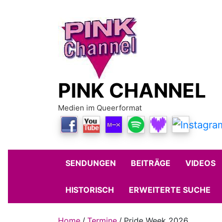
Skip
to
content
PINK CHANNEL
Medien im Queerformat
SENDUNGEN
BEITRÄGE
VIDEOS
HISTORISCH
ERWEITERTE SUCHE
Home
Termine
Pride Week 2026