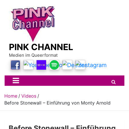
Skip
to
content
PINK CHANNEL
Medien im Queerformat
Home
Videos
Before Stonewall – Einführung von Monty Arnold
Before Stonewall – Einführung