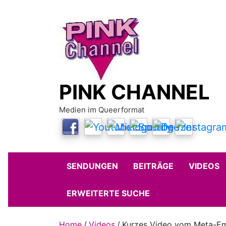
Skip
to
content
PINK CHANNEL
Medien im Queerformat
SENDUNGEN
BEITRÄGE
VIDEOS
ERWEITERTE SUCHE
Home
Videos
Kurzes Video vom Meta-Em