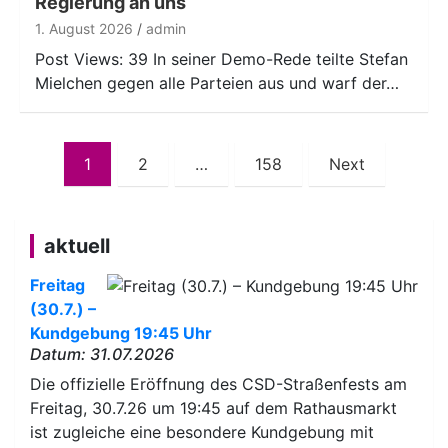
Regierung an uns“
1. August 2026
admin
Post Views: 39 In seiner Demo-Rede teilte Stefan
Mielchen gegen alle Parteien aus und warf der…
Seitennummerierung
1
2
…
158
Next
der
Beiträge
aktuell
Freitag
(30.7.) –
Kundgebung 19:45 Uhr
Datum: 31.07.2026
Die offizielle Eröffnung des CSD-Straßenfests am
Freitag, 30.7.26 um 19:45 auf dem Rathausmarkt
ist zugleiche eine besondere Kundgebung mit