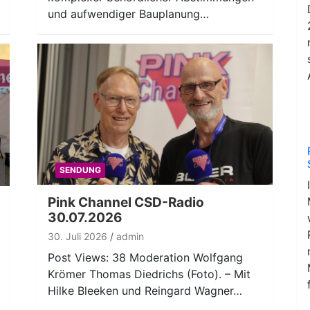
und aufwendiger Bauplanung…
ten
SENDUNG
nter
n,
Pink Channel CSD-Radio
30.07.2026
30. Juli 2026
admin
ke
Post Views: 38 Moderation Wolfgang
Krömer Thomas Diedrichs (Foto). – Mit
Hilke Bleeken und Reingard Wagner…