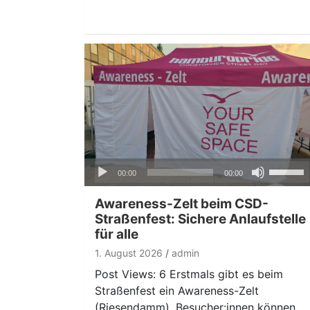
Audio-
Pfeiltas
00:00
00:00
Player
Hoch/Ru
benutze
Awareness-Zelt beim CSD-
um
Straßenfest: Sichere Anlaufstelle
für alle
die
Lautstär
1. August 2026
admin
zu
Post Views: 6 Erstmals gibt es beim
regeln.
Straßenfest ein Awareness-Zelt
(Riesendamm). Besucher:innen können