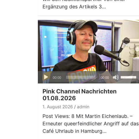
regeln.
Ergänzung des Artikels 3…
Audio-
Pfeiltas
00:00
00:00
Player
Hoch/Ru
benutze
Pink Channel Nachrichten
um
01.08.2026
die
1. August 2026
admin
Lautstär
Post Views: 8 Mit Martin Eichenlaub. –
zu
Erneuter queerfeindlicher Angriff auf das
regeln.
Café Uhrlaub in Hamburg…