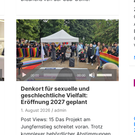
regeln.
Audio-
ten
Pfeiltasten
00:00
00:00
Player
nter
Hoch/Runter
n,
benutzen,
Denkort für sexuelle und
um
geschlechtliche Vielfalt:
Eröffnung 2027 geplant
die
ke
Lautstärke
1. August 2026
admin
zu
Post Views: 15 Das Projekt am
regeln.
Jungfernstieg schreitet voran. Trotz
komplexer behördlicher Abstimmungen