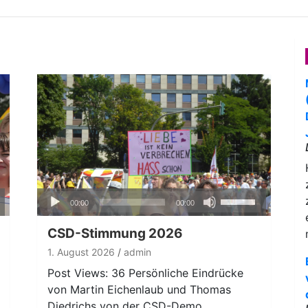
Audio-
ten
Pfeiltasten
00:00
00:00
Player
nter
Hoch/Runter
n,
benutzen,
CSD-Stimmung 2026
um
1. August 2026
admin
die
Post Views: 36 Persönliche Eindrücke
ke
Lautstärke
von Martin Eichenlaub und Thomas
zu
Diedrichs von der CSD-Demo.