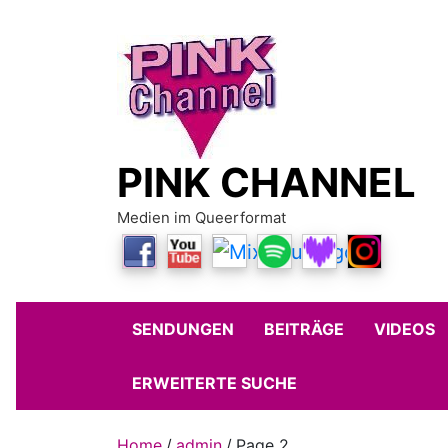
Skip
to
content
PINK CHANNEL
Medien im Queerformat
SENDUNGEN
BEITRÄGE
VIDEOS
ERWEITERTE SUCHE
Home
admin
Page 2