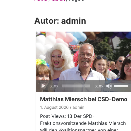
Autor:
admin
Audio-
Pfeiltas
00:00
00:00
Player
Hoch/Ru
benutze
Matthias Miersch bei CSD-Demo
um
1. August 2026
admin
die
Post Views: 13 Der SPD-
Lautstär
Fraktionsvorsitzende Matthias Miersch
zu
will den Koalitionspartner von einer