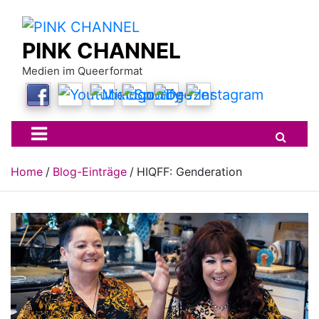
Skip
to
content
PINK CHANNEL
Medien im Queerformat
Home
Blog-Einträge
HIQFF: Genderation