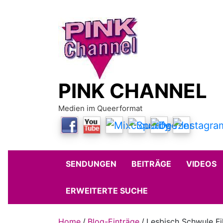
Skip
to
content
PINK CHANNEL
Medien im Queerformat
SENDUNGEN
BEITRÄGE
VIDEOS
ERWEITERTE SUCHE
Home
Blog-Einträge
Lesbisch Schwule F