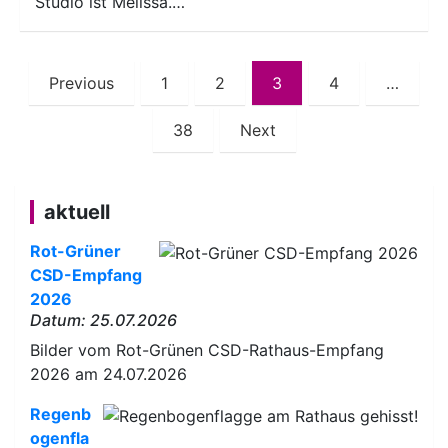
Studio ist Melissa.…
Seitennummerierung
Previous
1
2
3
4
…
der
38
Next
Beiträge
aktuell
Rot-Grüner
CSD-Empfang
2026
Datum: 25.07.2026
Bilder vom Rot-Grünen CSD-Rathaus-Empfang
2026 am 24.07.2026
Regenb
ogenfla