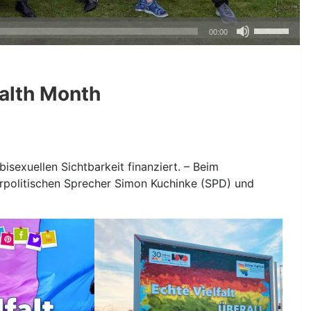
Pfeiltasten
00:00
Hoch/Runte
benutzen,
um
alth Month
die
Lautstärke
zu
regeln.
sexuellen Sichtbarkeit finanziert. – Beim
rpolitischen Sprecher Simon Kuchinke (SPD) und