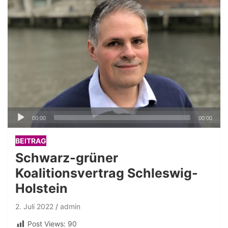
Audio-
00:00
00:00
Player
BEITRAG
Schwarz-grüner
Koalitionsvertrag Schleswig-
Holstein
2. Juli 2022
admin
Post Views:
90