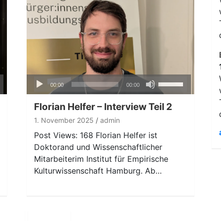
Audio-
ten
Pfeiltasten
00:00
00:00
Player
nter
Hoch/Runter
n,
benutzen,
Florian Helfer – Interview Teil 2
um
1. November 2025
admin
die
Post Views: 168 Florian Helfer ist
ke
Lautstärke
Doktorand und Wissenschaftlicher
zu
Mitarbeiterim Institut für Empirische
regeln.
Kulturwissenschaft Hamburg. Ab…