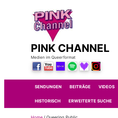
Skip
to
content
PINK CHANNEL
Medien im Queerformat
SENDUNGEN
BEITRÄGE
VIDEOS
HISTORISCH
ERWEITERTE SUCHE
Home
Queering Public