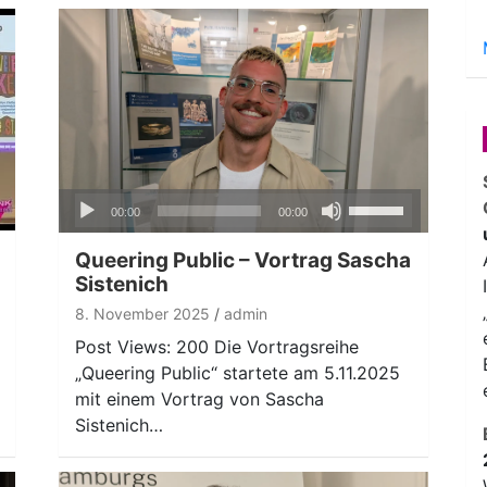
Audio-
Pfeiltasten
00:00
00:00
Player
Hoch/Runter
benutzen,
Queering Public – Vortrag Sascha
um
Sistenich
die
8. November 2025
admin
Lautstärke
Post Views: 200 Die Vortragsreihe
zu
„Queering Public“ startete am 5.11.2025
regeln.
mit einem Vortrag von Sascha
Sistenich…