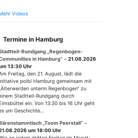
Mehr Videos
Termine in Hamburg
Stadtteil-Rundgang „Regenbogen-
Communities in Hamburg“
–
21.08.2026
um 13:30 Uhr
Am Freitag, den 21. August, lädt die
Initiative polbi Hamburg gemeinsam mit
„Älterwerden unterm Regenbogen“ zu
einem Stadtteil-Rundgang durch
Eimsbüttel ein. Von 13:30 bis 16 Uhr geht
es um Geschichte…
Bärenstammtisch „Toom Peerstall“
–
21.08.2026 um 18:00 Uhr
Wie an jedem dritten Freitag im Monat-