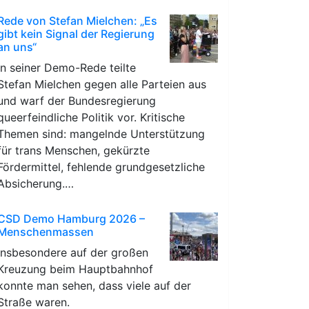
Rede von Stefan Mielchen: „Es
gibt kein Signal der Regierung
an uns“
In seiner Demo-Rede teilte
Stefan Mielchen gegen alle Parteien aus
und warf der Bundesregierung
queerfeindliche Politik vor. Kritische
Themen sind: mangelnde Unterstützung
für trans Menschen, gekürzte
Fördermittel, fehlende grundgesetzliche
Absicherung.…
CSD Demo Hamburg 2026 –
Menschenmassen
Insbesondere auf der großen
Kreuzung beim Hauptbahnhof
konnte man sehen, dass viele auf der
Straße waren.