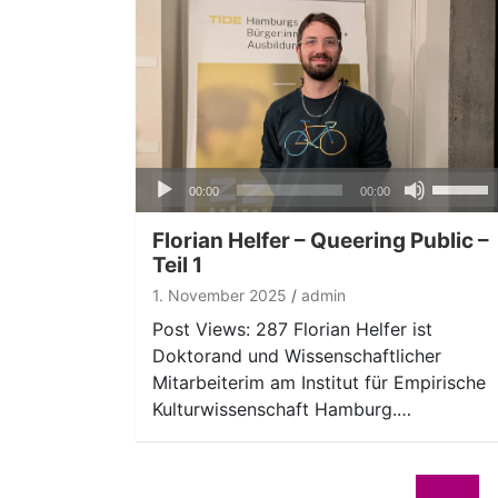
Audio-
Pfeiltas
00:00
00:00
Player
Hoch/Ru
benutze
Florian Helfer – Queering Public –
um
Teil 1
die
1. November 2025
admin
Lautstär
Post Views: 287 Florian Helfer ist
zu
Doktorand und Wissenschaftlicher
regeln.
Mitarbeiterim am Institut für Empirische
Kulturwissenschaft Hamburg.…
Seitennummerierung