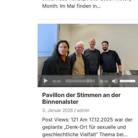
regeln.
Month: Im Mai finden in…
Audio-
Pfeiltas
00:00
00:00
Player
Hoch/Ru
benutze
Pavillon der Stimmen an der
um
Binnenalster
die
3. Januar 2026
admin
Lautstär
Post Views: 121 Am 17.12.2025 war der
zu
geplante „Denk-Ort für sexuelle und
regeln.
geschlechtliche Vielfalt“ Thema bei…