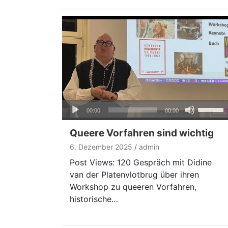
Audio-
Pfeiltas
00:00
00:00
Player
Hoch/Ru
benutze
Queere Vorfahren sind wichtig
um
6. Dezember 2025
admin
die
Post Views: 120 Gespräch mit Didine
Lautstär
van der Platenvlotbrug über ihren
zu
Workshop zu queeren Vorfahren,
regeln.
historische…