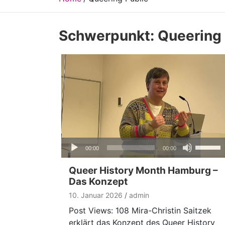
Schwerpunkt:
Queering 
Audio-
Pfeiltas
00:00
00:00
Player
Hoch/Ru
benutze
Queer History Month Hamburg –
um
Das Konzept
die
10. Januar 2026
admin
Lautstär
Post Views: 108 Mira-Christin Saitzek
zu
erklärt das Konzept des Queer History