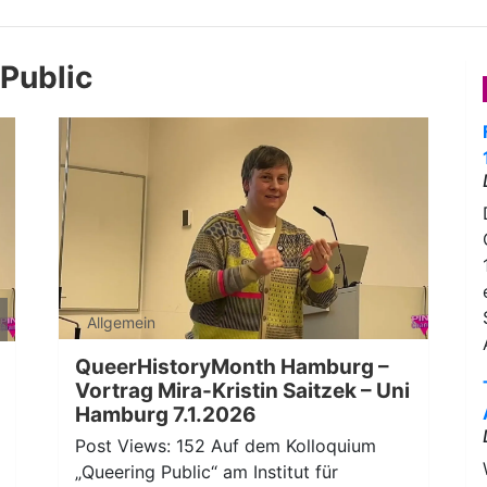
Public
ten
Allgemein
nter
n,
QueerHistoryMonth Hamburg –
Vortrag Mira-Kristin Saitzek – Uni
Hamburg 7.1.2026
ke
Post Views: 152 Auf dem Kolloquium
„Queering Public“ am Institut für