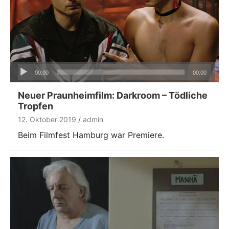
Audio-
00:00
00:00
Player
Neuer Praunheimfilm: Darkroom – Tödliche
Tropfen
12. Oktober 2019
admin
Beim Filmfest Hamburg war Premiere.