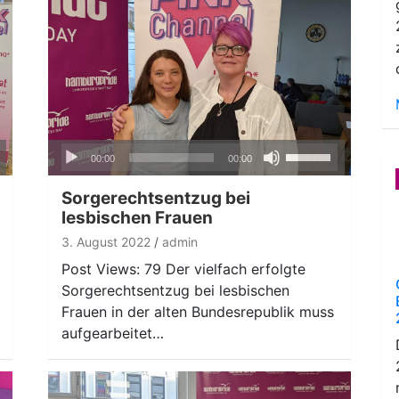
Audio-
ten
Pfeiltasten
00:00
00:00
Player
nter
Hoch/Runter
n,
benutzen,
Sorgerechtsentzug bei
um
lesbischen Frauen
die
3. August 2022
admin
ke
Lautstärke
Post Views: 79 Der vielfach erfolgte
zu
Sorgerechtsentzug bei lesbischen
regeln.
Frauen in der alten Bundesrepublik muss
aufgearbeitet…