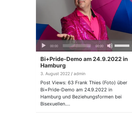
Audio-
Pfeiltas
00:00
00:00
Player
Hoch/Ru
benutze
Bi+Pride-Demo am 24.9.2022 in
um
Hamburg
die
3. August 2022
admin
Lautstär
Post Views: 63 Frank Thies (Foto) über
zu
Bi+Pride-Demo am 24.9.2022 in
regeln.
Hamburg und Beziehungsformen bei
Bisexuellen.…