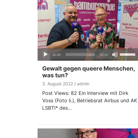
Audio-
Pfeiltas
00:00
00:00
Player
Hoch/Ru
benutze
Gewalt gegen queere Menschen,
um
was tun?
die
3. August 2022
admin
Lautstär
Post Views: 82 Ein Interview mit Dirk
zu
Voss (Foto li.), Betriebsrat Airbus und AK
regeln.
LSBTI* des…