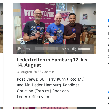
Audio-
Pfeiltasten
00:00
00:00
Player
Hoch/Runter
benutzen,
Ledertreffen in Hamburg 12. bis
um
14. August
die
3. August 2022
admin
Lautstärke
Post Views: 66 Harry Kuhn (Foto Mi.)
zu
und Mr.-Leder-Hamburg-Kandidat
regeln.
Christian (Foto re.) über das
Ledertreffen vom…