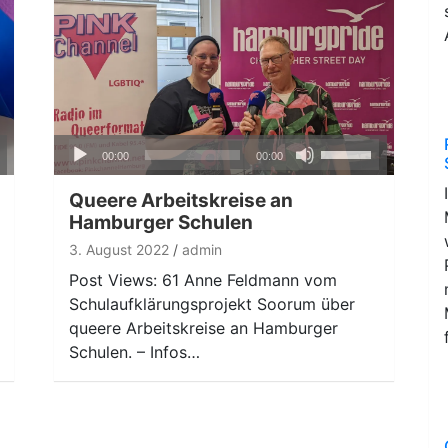
Audio-
ten
Pfeiltasten
00:00
00:00
Player
nter
Hoch/Runter
n,
benutzen,
Queere Arbeitskreise an
um
Hamburger Schulen
die
3. August 2022
admin
ke
Lautstärke
Post Views: 61 Anne Feldmann vom
zu
Schulaufklärungsprojekt Soorum über
regeln.
queere Arbeitskreise an Hamburger
Schulen. – Infos…