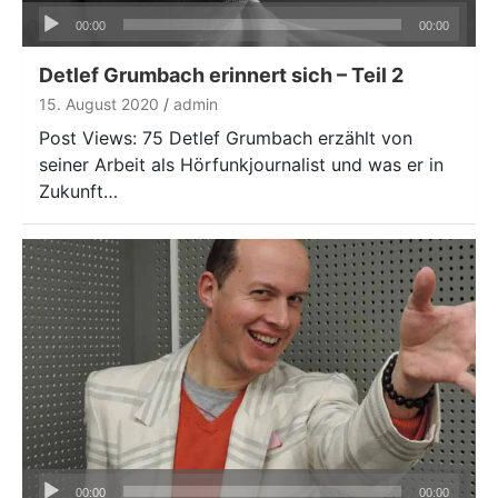
Audio-
00:00
00:00
Player
Detlef Grumbach erinnert sich – Teil 2
15. August 2020
admin
Post Views: 75 Detlef Grumbach erzählt von
seiner Arbeit als Hörfunkjournalist und was er in
Zukunft…
Audio-
00:00
00:00