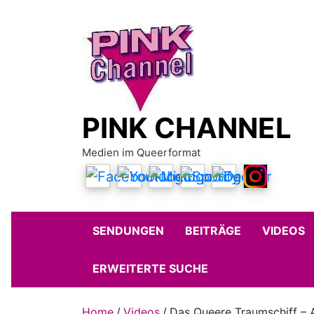
Skip
to
content
PINK CHANNEL
Medien im Queerformat
SENDUNGEN
BEITRÄGE
VIDEOS
ERWEITERTE SUCHE
Home
Videos
Das Queere Traumschiff – A