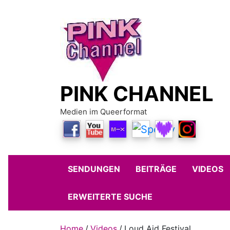
Skip
to
content
PINK CHANNEL
Medien im Queerformat
SENDUNGEN
BEITRÄGE
VIDEOS
ERWEITERTE SUCHE
Home
Videos
Loud Aid Festival