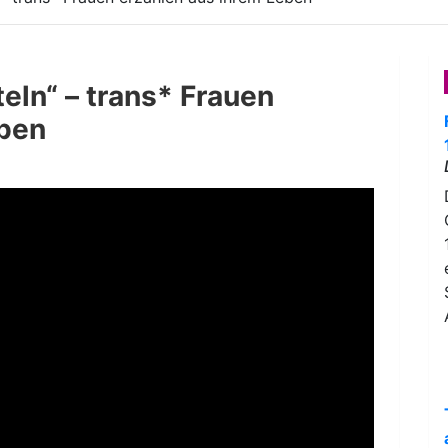
teln“ – trans* Frauen
eben