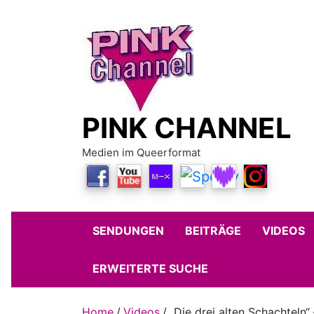
Skip
to
content
PINK CHANNEL
Medien im Queerformat
SENDUNGEN
BEITRÄGE
VIDEOS
ERWEITERTE SUCHE
Home
Videos
„Die drei alten Schachteln“