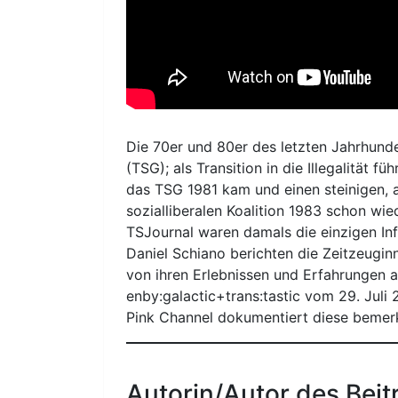
Die 70er und 80er des letzten Jahrhunde
(TSG); als Transition in die Illegalität f
das TSG 1981 kam und einen steinigen, a
sozialliberalen Koalition 1983 schon wi
TSJournal waren damals die einzigen In
Daniel Schiano berichten die Zeitzeugin
von ihren Erlebnissen und Erfahrungen a
enby:galactic+trans:tastic vom 29. Jul
Pink Channel dokumentiert diese bemerk
Autorin/Autor des Beit