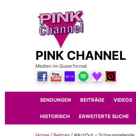
Skip
to
content
PINK CHANNEL
Medien im Queerformat
SENDUNGEN
BEITRÄGE
VIDEOS
HISTORISCH
ERWEITERTE SUCHE
Home
Beitrag
#ActOut – Schauspielende o