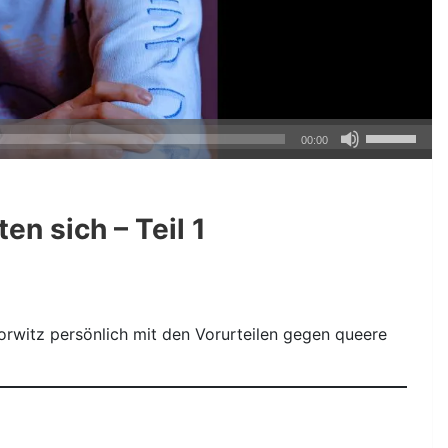
Pfeiltasten
00:00
Hoch/Runte
benutzen,
um
n sich – Teil 1
die
Lautstärke
zu
regeln.
Horwitz persönlich mit den Vorurteilen gegen queere