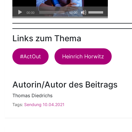
Audio-
Pfeiltasten
00:00
00:00
Player
Hoch/Runter
benutzen,
um
Links zum Thema
die
Lautstärke
zu
#ActOut
Heinrich Horwitz
regeln.
Autorin/Autor des Beitrags
Thomas Diedrichs
Tags:
Sendung 10.04.2021
Beitragsnavigation