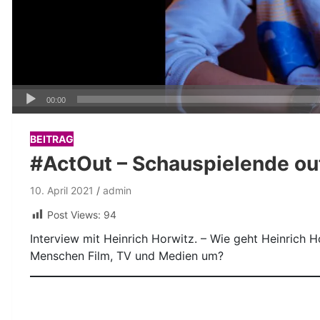
Audio-
00:00
Player
BEITRAG
#ActOut – Schauspielende oute
10. April 2021
admin
Post Views:
94
Interview mit Heinrich Horwitz. – Wie geht Heinrich 
Menschen Film, TV und Medien um?