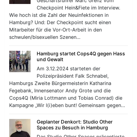
Geschäftsführer Marc Grenz vom
Checkpoint Hein&Fiete im Interview.
Wie hoch ist die Zahl der Neuinfektionen in
Hamburg? Und: Der Checkpoint sucht einen
Mitarbeiter für die Vor-Ort-Arbeit in den
schwulen/bisexuellen Szenen…
Hamburg startet Cops4Q gegen Hass
und Gewalt
Am 3.12.2024 starteten der
Polizeipräsident Falk Schnabel,
Hamburgs Zweite Bürgermeisterin Katharina
Fegebank, Innensenator Andy Grote und die
Cops4Q (Miria Lottmann und Tobias Conrad) die
Kampagne „Wir l(i)eben bunt! Gemeinsam gegen…
Geplanter Denkort: Studio Other
Spaces zu Besuch in Hamburg
Das Studio Other Spaces präsentierte