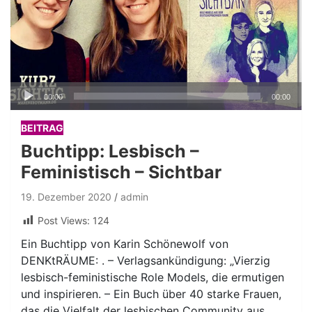
Audio-
00:00
00:00
Player
BEITRAG
Buchtipp: Lesbisch –
Feministisch – Sichtbar
19. Dezember 2020
admin
Post Views:
124
Ein Buchtipp von Karin Schönewolf von
DENKtRÄUME: . – Verlagsankündigung: „Vierzig
lesbisch-feministische Role Models, die ermutigen
und inspirieren. – Ein Buch über 40 starke Frauen,
das die Vielfalt der lesbischen Community aus