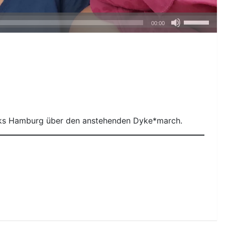
Pfeiltasten
00:00
Hoch/Runte
benutzen,
um
die
Lautstärke
zu
regeln.
rks Hamburg über den anstehenden Dyke*march.