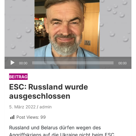
Audio-
00:00
00:00
Player
BEITRAG
ESC: Russland wurde
ausgeschlossen
5. März 2022
admin
Post Views:
99
Russland und Belarus dürfen wegen des
Angriffskriegs auf die Ukraine nicht beim ESC