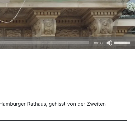
Pfeiltasten
00:00
Hoch/Runte
benutzen,
um
die
Lautstärke
zu
regeln.
Hamburger Rathaus, gehisst von der Zweiten