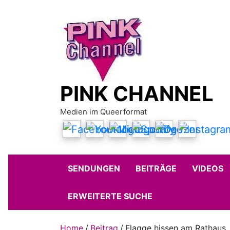
Skip
to
content
PINK CHANNEL
Medien im Queerformat
SENDUNGEN
BEITRÄGE
VIDEOS
ERWEITERTE SUCHE
Home
Beitrag
Flagge hissen am Rathaus