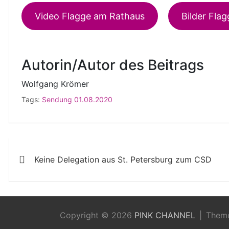
Video Flagge am Rathaus
Bilder Fla
Autorin/Autor des Beitrags
Wolfgang Krömer
Tags:
Sendung 01.08.2020
Beitragsnavigation
Keine Delegation aus St. Petersburg zum CSD
Copyright © 2026
PINK CHANNEL
Them