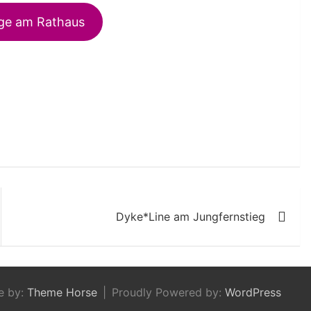
gge am Rathaus
Dyke*Line am Jungfernstieg
e by:
Theme Horse
Proudly Powered by:
WordPress