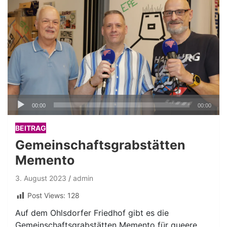
Audio-
00:00
00:00
Player
BEITRAG
Gemeinschaftsgrabstätten
Memento
3. August 2023
admin
Post Views:
128
Auf dem Ohlsdorfer Friedhof gibt es die
Gemeinschaftsgrabstätten Memento für queere