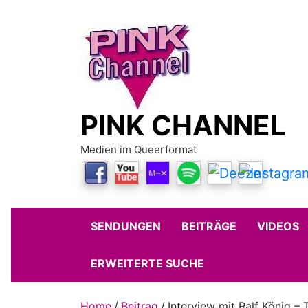
Skip
to
content
PINK CHANNEL
Medien im Queerformat
SENDUNGEN
BEITRÄGE
VIDEOS
ERWEITERTE SUCHE
Home
Beitrag
Interview mit Ralf König – T