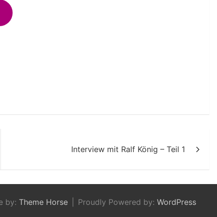
Interview mit Ralf König – Teil 1
e by:
Theme Horse
Proudly Powered by:
WordPress