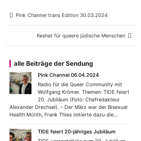
Beitragsnavigation
Pink Channel trans Edition 30.03.2024
Keshet für queere jüdische Menschen
alle Beiträge der Sendung
Pink Channel 06.04.2024
Radio für die Queer Community mit
Wolfgang Krömer. Themen: TIDE feiert
20. Jubiläum (Foto: Chefredakteur
Alexander Drechsel). – Der März war der Bisexual
Health Month, Frank Thies initierte dazu die…
TIDE feiert 20-jähriges Jubiläum
TIDE veranstaltete zum 20. Jubiläum