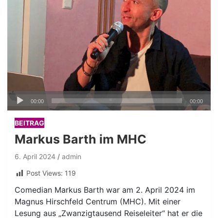
Audio-
00:00
00:00
Player
BEITRAG
Markus Barth im MHC
6. April 2024
admin
Post Views:
119
Comedian Markus Barth war am 2. April 2024 im
Magnus Hirschfeld Centrum (MHC). Mit einer
Lesung aus „Zwanzigtausend Reiseleiter“ hat er die