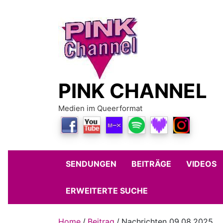
Skip
to
content
PINK CHANNEL
Medien im Queerformat
SENDUNGEN
BEITRÄGE
VIDEOS
ERWEITERTE SUCHE
Home
Beitrag
Nachrichten 09.08.2025