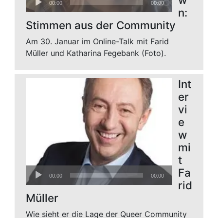
00:00
00:00
Player
n:
Stimmen aus der Community
Am 30. Januar im Online-Talk mit Farid
Müller und Katharina Fegebank (Foto).
Int
er
vi
e
w
mi
t
Audio-
Fa
00:00
00:00
Player
rid
Müller
Wie sieht er die Lage der Queer Community