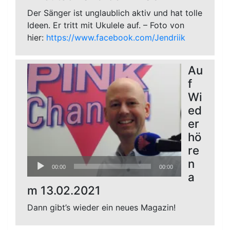
Der Sänger ist unglaublich aktiv und hat tolle
Ideen. Er tritt mit Ukulele auf. – Foto von
hier:
https://www.facebook.com/Jendriik
Au
f
Wi
ed
er
hö
re
Audio-
n
00:00
00:00
Player
a
m 13.02.2021
Dann gibt’s wieder ein neues Magazin!