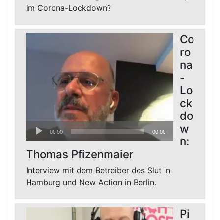
im Corona-Lockdown?
Co
ro
na
-
Lo
ck
do
Audio-
w
00:00
00:00
Player
n:
Thomas Pfizenmaier
Interview mit dem Betreiber des Slut in
Hamburg und New Action in Berlin.
Pi