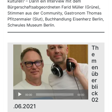
kulturell? – Darin ein Interview mit dem
Bürgerschaftsabgeordneten Farid Müller (Grüne),
Stimmen aus der Community, Gastronom Thomas
Pfitzenmaier (Slut), Buchhandlung Eisenherz Berlin,
Schwules Museum Berlin.
Th
e
m
en
üb
er
bli
Audio-
ck
00:00
00:00
Player
02
.06.2021