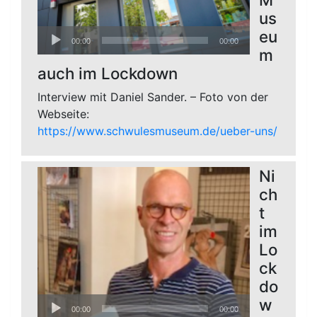
us
Audio-
eu
00:00
00:00
Player
m
auch im Lockdown
Interview mit Daniel Sander. – Foto von der
Webseite:
https://www.schwulesmuseum.de/ueber-uns/
Ni
ch
t
im
Lo
ck
do
Audio-
w
00:00
00:00