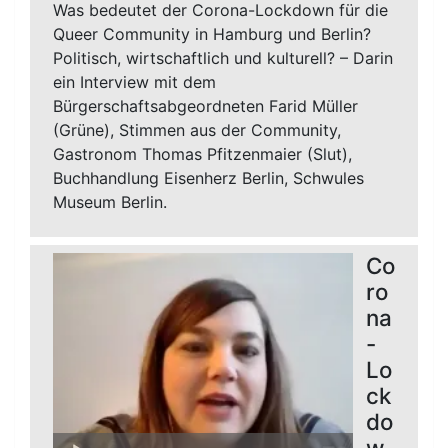
Was bedeutet der Corona-Lockdown für die
Queer Community in Hamburg und Berlin?
Politisch, wirtschaftlich und kulturell? – Darin
ein Interview mit dem
Bürgerschaftsabgeordneten Farid Müller
(Grüne), Stimmen aus der Community,
Gastronom Thomas Pfitzenmaier (Slut),
Buchhandlung Eisenherz Berlin, Schwules
Museum Berlin.
Co
ro
na
-
Lo
ck
do
Audio-
w