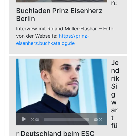
Player
n:
Buchladen Prinz Eisenherz
Berlin
Interview mit Roland Müller-Flashar. – Foto
von der Webseite:
https://prinz-
eisenherz.buchkatalog.de
Je
nd
rik
Si
g
w
ar
Audio-
t
00:00
00:00
Player
fü
r Deutschland beim ESC