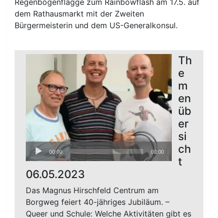
Regenbogenflagge zum Rainbowflash am 17.5. auf
dem Rathausmarkt mit der Zweiten
Bürgermeisterin und dem US-Generalkonsul.
Th
e
m
en
üb
er
si
Audio-
ch
00:00
00:00
Player
t
06.05.2023
Das Magnus Hirschfeld Centrum am
Borgweg feiert 40-jähriges Jubiläum. –
Queer und Schule: Welche Aktivitäten gibt es