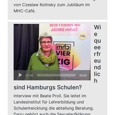
von Czeslaw Kolinsky zum Jubiläum im
MHC-Café.
Wi
e
qu
ee
rfr
eu
nd
Audio-
lic
00:00
00:00
Player
h
sind Hamburgs Schulen?
Interview mit Beate Proll. Sie leitet im
Landesinstitut für Lehrerbildung und
Schulentwicklung die abteilung Beratung.
Dazu gehört auch die Sexualaufklärung.