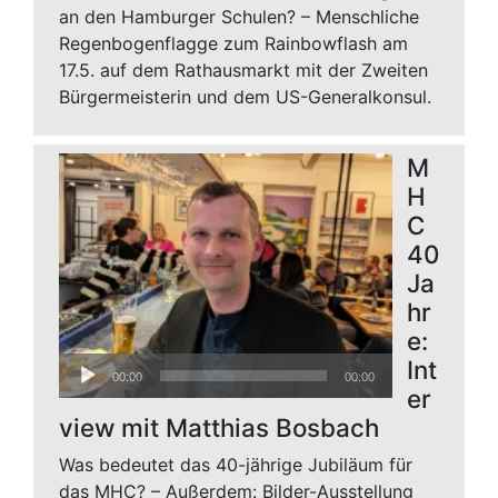
an den Hamburger Schulen? – Menschliche
Regenbogenflagge zum Rainbowflash am
17.5. auf dem Rathausmarkt mit der Zweiten
Bürgermeisterin und dem US-Generalkonsul.
M
H
C
40
Ja
hr
e:
Audio-
Int
00:00
00:00
Player
er
view mit Matthias Bosbach
Was bedeutet das 40-jährige Jubiläum für
das MHC? – Außerdem: Bilder-Ausstellung