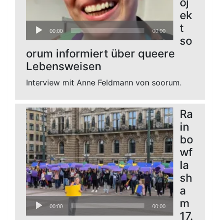
oj
ek
Audio-
t
00:00
00:00
Player
so
orum informiert über queere
Lebensweisen
Interview mit Anne Feldmann von soorum.
Ra
in
bo
wf
la
sh
a
Audio-
m
00:00
00:00
Player
17.