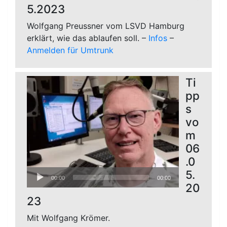
5.2023
Wolfgang Preussner vom LSVD Hamburg
erklärt, wie das ablaufen soll. –
Infos
–
Anmelden für Umtrunk
Ti
pp
s
vo
m
06
.0
Audio-
5.
00:00
00:00
Player
20
23
Mit Wolfgang Krömer.