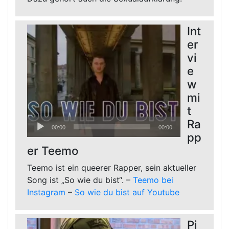
Int
er
vi
e
w
mi
t
Audio-
Ra
00:00
00:00
Player
pp
er Teemo
Teemo ist ein queerer Rapper, sein aktueller
Song ist „So wie du bist“. –
Teemo bei
Instagram
–
So wie du bist auf Youtube
Pi