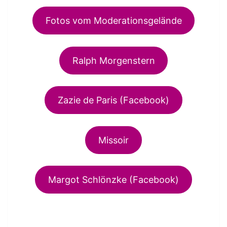
Fotos vom Moderationsgelände
Ralph Morgenstern
Zazie de Paris (Facebook)
Missoir
Margot Schlönzke (Facebook)