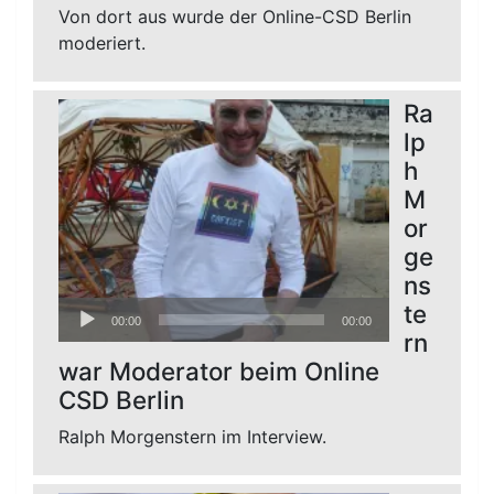
Von dort aus wurde der Online-CSD Berlin
moderiert.
Ra
lp
h
M
or
ge
ns
Audio-
te
00:00
00:00
Player
rn
war Moderator beim Online
CSD Berlin
Ralph Morgenstern im Interview.