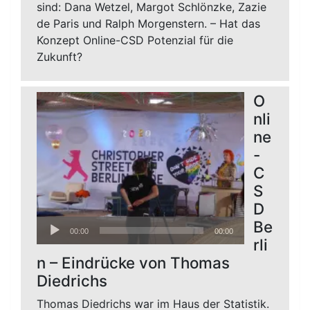
sind: Dana Wetzel, Margot Schlönzke, Zazie
de Paris und Ralph Morgenstern. – Hat das
Konzept Online-CSD Potenzial für die
Zukunft?
O
nli
ne
-
C
S
D
Audio-
Be
00:00
00:00
Player
rli
n – Eindrücke von Thomas
Diedrichs
Thomas Diedrichs war im Haus der Statistik.