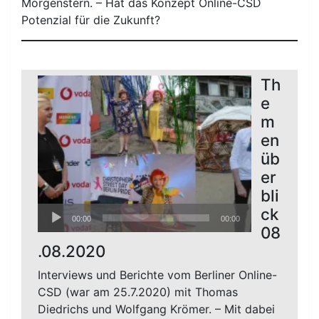
Morgenstern. – Hat das Konzept Online-CSD
Potenzial für die Zukunft?
Th
e
m
en
üb
er
bli
Audio-
ck
00:00
00:00
Player
08
.08.2020
Interviews und Berichte vom Berliner Online-
CSD (war am 25.7.2020) mit Thomas
Diedrichs und Wolfgang Krömer. – Mit dabei