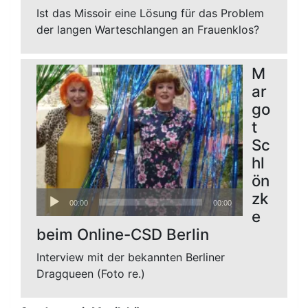
Ist das Missoir eine Lösung für das Problem
der langen Warteschlangen an Frauenklos?
M
ar
go
t
Sc
hl
ön
Audio-
zk
00:00
00:00
Player
e
beim Online-CSD Berlin
Interview mit der bekannten Berliner
Dragqueen (Foto re.)