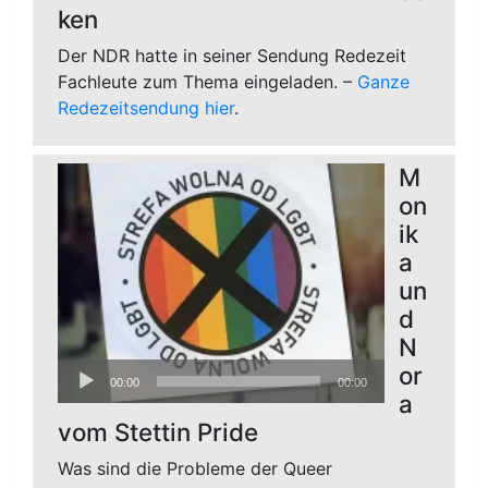
ken
Der NDR hatte in seiner Sendung Redezeit
Fachleute zum Thema eingeladen. –
Ganze
Redezeitsendung hier
.
M
on
ik
a
un
d
N
Audio-
or
00:00
00:00
Player
a
vom Stettin Pride
Was sind die Probleme der Queer