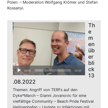
Polen. – Moderation Wolfgang Krömer und Stefan
Kossanyi.
Th
e
m
en
üb
er
bli
Audio-
ck
00:00
00:00
Player
13
.08.2022
Themen: Angriff von TERFs auf den
Dyke*March – Gianni Jovanovic für eine
vielfältige Community – Beach Pride Festival
Heiligenhafen – Update zu Infektionen mit