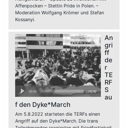
Affenpocken – Stettin Pride in Polen. –
Moderation Wolfgang Krömer und Stefan
Kossanyi.
An
gri
ff
de
r
TE
RF
Audio-
S
00:00
00:00
Player
au
f den Dyke*March
Am 5.8.2022 starteten die TERFs einen
Angriff auf den Dyke*March. Die trans
Teilnehmenden reagierten mit Friedfertigkeit.