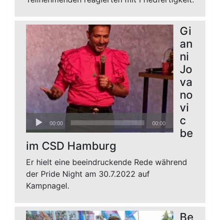
Gi
an
ni
Jo
va
no
vi
Audio-
c
00:00
00:00
Player
be
im CSD Hamburg
Er hielt eine beeindruckende Rede während
der Pride Night am 30.7.2022 auf
Kampnagel.
Be