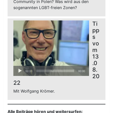
Community in Polen? Was wird aus den
sogenannten LGBT-freien Zonen?
Ti
pp
s
vo
m
13
.0
Audio-
8.
00:00
00:00
Player
20
22
Mit Wolfgang Krömer.
Alle Beiträge hören und weitersurfen: