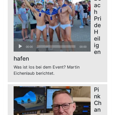
ac
h
Pri
de
H
eil
Audio-
ig
00:00
00:00
Player
en
hafen
Was ist los bei dem Event? Martin
Eichenlaub berichtet.
Pi
nk
Ch
an