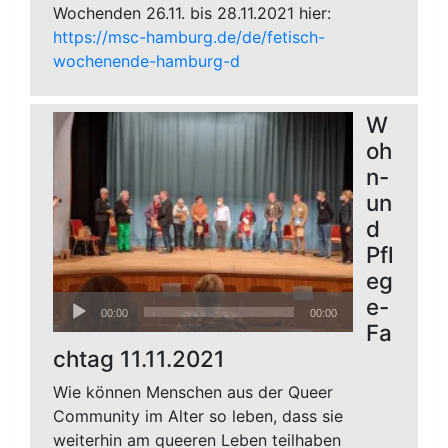
Wochenden 26.11. bis 28.11.2021 hier:
https://msc-hamburg.de/de/fetisch-
wochenende-hamburg-d
W
oh
n-
un
d
Pfl
eg
Audio-
e-
00:00
00:00
Player
Fa
chtag 11.11.2021
Wie können Menschen aus der Queer
Community im Alter so leben, dass sie
weiterhin am queeren Leben teilhaben