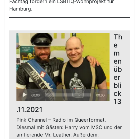
Fachtag fordern ein LSBTIQ-Wohnprojekt für
Hamburg.
Th
e
m
en
üb
er
bli
Audio-
ck
00:00
00:00
Player
13
.11.2021
Pink Channel – Radio im Queerformat.
Diesmal mit Gästen: Harry vom MSC und der
amtierende Mr. Leather. Außerdem: