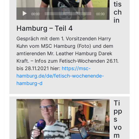
tis
Audio-
ch
00:00
00:00
Player
in
Hamburg – Teil 4
Gespräch mit dem 1. Vorsitzenden Harry
Kuhn vom MSC Hamburg (Foto) und dem
amtierenden Mr. Leather Hamburg Darek
Kraft. – Infos zum Fetisch-Wochenden 26.11.
bis 28.11.2021 hier:
https://msc-
hamburg.de/de/fetisch-wochenende-
hamburg-d
Ti
pp
s
vo
m