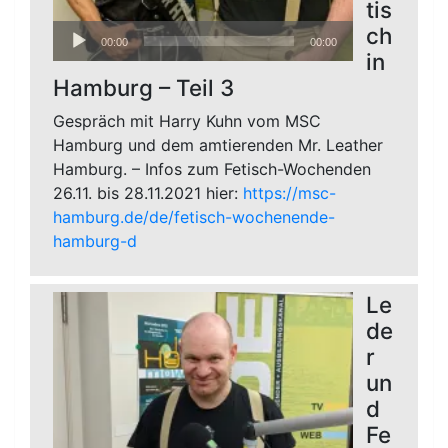
tis
Audio-
ch
00:00
00:00
Player
in
Hamburg – Teil 3
Gespräch mit Harry Kuhn vom MSC
Hamburg und dem amtierenden Mr. Leather
Hamburg. – Infos zum Fetisch-Wochenden
26.11. bis 28.11.2021 hier:
https://msc-
hamburg.de/de/fetisch-wochenende-
hamburg-d
Le
de
r
un
d
Fe