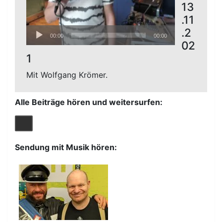
13
.11
Audio-
.2
00:00
00:00
Player
02
1
Mit Wolfgang Krömer.
Alle Beiträge hören und weitersurfen:
Sendung mit Musik hören: