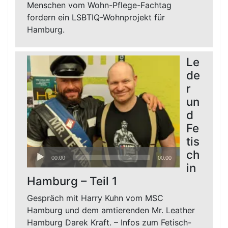
Menschen vom Wohn-Pflege-Fachtag
fordern ein LSBTIQ-Wohnprojekt für
Hamburg.
Le
de
r
un
d
Fe
tis
Audio-
ch
00:00
00:00
Player
in
Hamburg – Teil 1
Gespräch mit Harry Kuhn vom MSC
Hamburg und dem amtierenden Mr. Leather
Hamburg Darek Kraft. – Infos zum Fetisch-