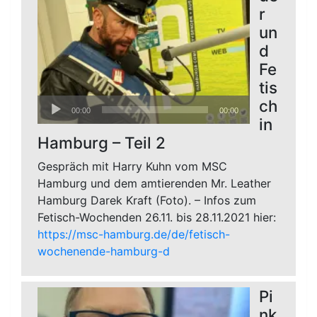
r
un
d
Fe
tis
Audio-
ch
00:00
00:00
Player
in
Hamburg – Teil 2
Gespräch mit Harry Kuhn vom MSC
Hamburg und dem amtierenden Mr. Leather
Hamburg Darek Kraft (Foto). – Infos zum
Fetisch-Wochenden 26.11. bis 28.11.2021 hier:
https://msc-hamburg.de/de/fetisch-
wochenende-hamburg-d
Pi
nk