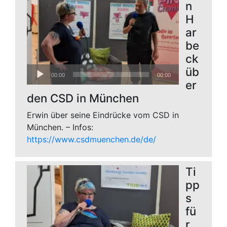
n
H
ar
be
ck
Audio-
üb
00:00
00:00
Player
er
den CSD in München
Erwin über seine Eindrücke vom CSD in
München. – Infos:
https://www.csdmuenchen.de/de/
Ti
pp
s
fü
r