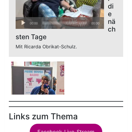
di
e
Audio-
nä
00:00
00:00
Player
ch
sten Tage
Mit Ricarda Obrikat-Schulz.
Links zum Thema
Facebook-Live-Stream