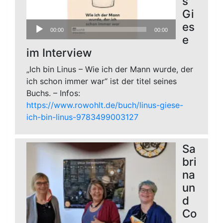
s
Gi
Audio-
es
00:00
00:00
Player
e
im Interview
„Ich bin Linus – Wie ich der Mann wurde, der
ich schon immer war“ ist der titel seines
Buchs. – Infos:
https://www.rowohlt.de/buch/linus-giese-
ich-bin-linus-9783499003127
Sa
bri
na
un
d
Co