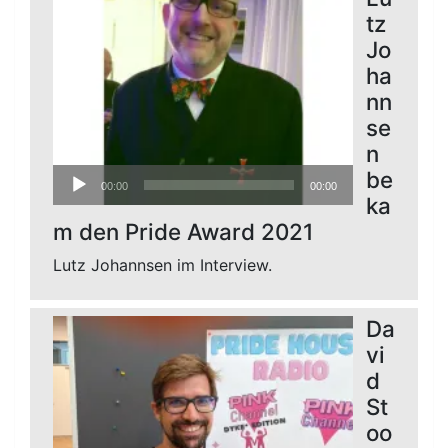
tz
Jo
ha
nn
se
n
Audio-
be
00:00
00:00
Player
ka
m den Pride Award 2021
Lutz Johannsen im Interview.
Da
vi
d
St
oo