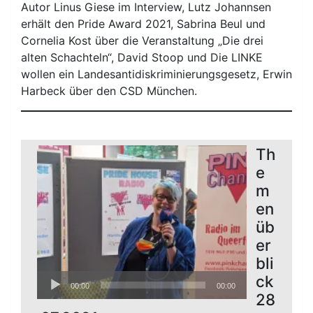
Autor Linus Giese im Interview, Lutz Johannsen
erhält den Pride Award 2021, Sabrina Beul und
Cornelia Kost über die Veranstaltung „Die drei
alten Schachteln“, David Stoop und Die LINKE
wollen ein Landesantidiskriminierungsgesetz, Erwin
Harbeck über den CSD München.
Th
e
m
en
üb
er
bli
Audio-
ck
00:00
00:00
Player
28