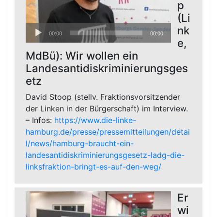
p
(Li
Audio-
nk
00:00
00:00
Player
e,
MdBü): Wir wollen ein
Landesantidiskriminierungsges
etz
David Stoop (stellv. Fraktionsvorsitzender
der Linken in der Bürgerschaft) im Interview.
– Infos:
https://www.die-linke-
hamburg.de/presse/pressemitteilungen/detai
l/news/hamburg-braucht-ein-
landesantidiskriminierungsgesetz-ladg-die-
linksfraktion-bringt-es-auf-den-weg/
Er
wi