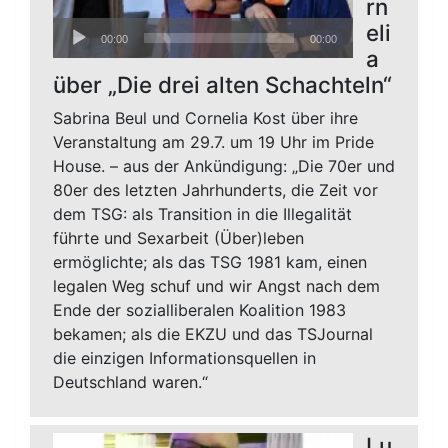
rn
Audio-
eli
00:00
00:00
Player
a
über „Die drei alten Schachteln“
Sabrina Beul und Cornelia Kost über ihre
Veranstaltung am 29.7. um 19 Uhr im Pride
House. – aus der Ankündigung: „Die 70er und
80er des letzten Jahrhunderts, die Zeit vor
dem TSG: als Transition in die Illegalität
führte und Sexarbeit (Über)leben
ermöglichte; als das TSG 1981 kam, einen
legalen Weg schuf und wir Angst nach dem
Ende der sozialliberalen Koalition 1983
bekamen; als die EKZU und das TSJournal
die einzigen Informationsquellen in
Deutschland waren.“
Lu