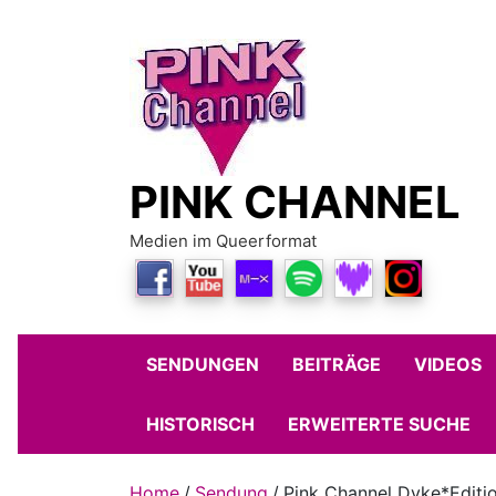
Skip
to
content
PINK CHANNEL
Medien im Queerformat
SENDUNGEN
BEITRÄGE
VIDEOS
HISTORISCH
ERWEITERTE SUCHE
Home
Sendung
Pink Channel Dyke*Editio