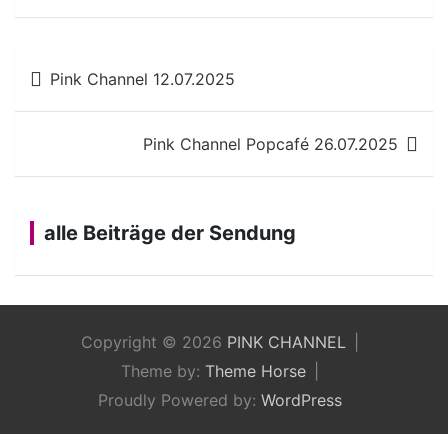
Beitragsnavigation
Pink Channel 12.07.2025
Pink Channel Popcafé 26.07.2025
alle Beiträge der Sendung
Copyright © 2026
PINK CHANNEL
Theme by:
Theme Horse
Proudly Powered by:
WordPress