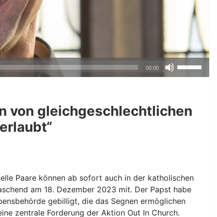
Pfeiltasten
00:00
Hoch/Runte
benutzen,
um
n von gleichgeschlechtlichen
die
Lautstärke
erlaubt“
zu
regeln.
elle Paare können ab sofort auch in der katholischen
rraschend am 18. Dezember 2023 mit. Der Papst habe
ubensbehörde gebilligt, die das Segnen ermöglichen
 eine zentrale Forderung der Aktion Out In Church.