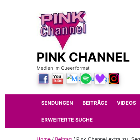
Skip
to
content
PINK CHANNEL
Medien im Queerformat
SENDUNGEN
BEITRÄGE
VIDEOS
ERWEITERTE SUCHE
Home
Beitrag
Pink Channel extra zu „Seg