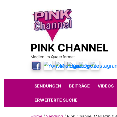
Skip
to
content
PINK CHANNEL
Medien im Queerformat
SENDUNGEN
BEITRÄGE
VIDEOS
ERWEITERTE SUCHE
Home
Sendung
Pink Channel Magazin 08