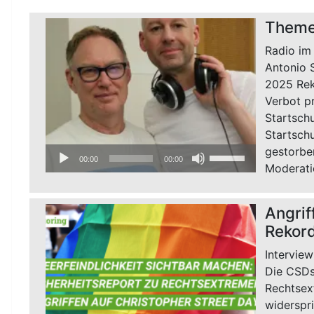
Theme
Radio im
Antonio S
2025 Rek
Verbot p
Startschu
Startschu
gestorben
Audio-
Pfeiltasten
00:00
00:00
Moderati
Player
Hoch/Runter
benutzen,
um
Angrif
die
Rekor
Lautstärke
zu
Intervie
regeln.
Die CSDs
Rechtsex
widerspri