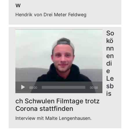
w
Hendrik von Drei Meter Feldweg
So
kö
nn
en
di
e
Le
Audio-
sb
00:00
00:00
Player
is
ch Schwulen Filmtage trotz
Corona stattfinden
Interview mit Malte Lengenhausen.