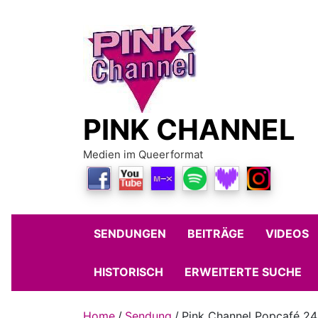
Skip
to
content
PINK CHANNEL
Medien im Queerformat
SENDUNGEN
BEITRÄGE
VIDEOS
HISTORISCH
ERWEITERTE SUCHE
Home
Sendung
Pink Channel Popcafé 24